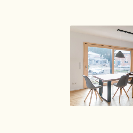
Hoher Wohlfühlfakto
Referenz entdecken